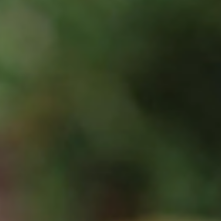
Arroz Rico Grano Mediano
Rico Bite
Un bocado gourmet que combina la técnica del empanado dorad
con los sabores intensos del jengibre, la miel y la salsa soya, todo
perfectamente contenido en una esfera de arroz moldeada a man