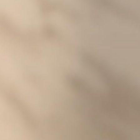
Arroz Rico Grano Mediano
Arroz con Pollo
Una receta "one-pan" ideal para quienes buscan sabor auténtico c
ingredientes más conscientes, resaltando la frescura de los
pimientos y el aroma del laurel.