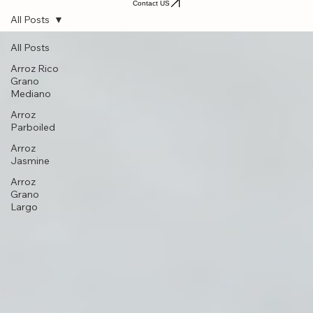
Grano Mediano
Jasmine
Home
Conócenos
Variedad
Video Recetas
Rico Recetas
Grano Largo
Parboiled
Contact US
All Posts
All Posts
Arroz Rico
Grano
Mediano
Arroz
Parboiled
Arroz
Jasmine
Arroz
Grano
Largo