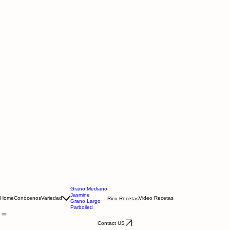
Grano Mediano
Jasmine
Home
Conócenos
Variedad
Video Recetas
Rico Recetas
Grano Largo
Parboiled