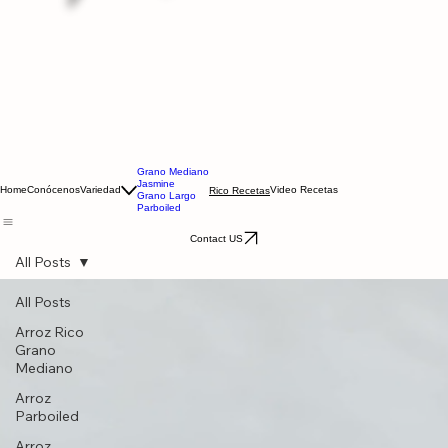
Grano Mediano
Jasmine
Home
Conócenos
Variedad
Video Recetas
Rico Recetas
Grano Largo
Parboiled
Contact US
All Posts
All Posts
Arroz Rico
Grano
Mediano
Arroz
Parboiled