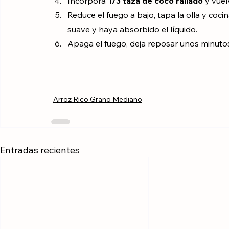
Añade 
1 taza de 
Arroz Grano Mediano
 y
Incorpora 
1/3 taza de coco rallado
 y vuel
Reduce el fuego a bajo, tapa la olla y coci
suave y haya absorbido el líquido.
Apaga el fuego, deja reposar unos minutos 
Arroz Rico Grano Mediano
Entradas recientes