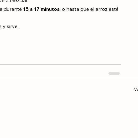
 mezcla ligeramente.
ve a mezclar.
na durante 
15 a 17 minutos
, o hasta que el arroz esté 
y sirve.
V