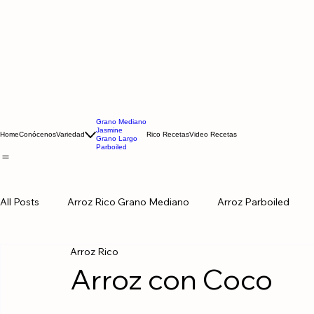
Grano Mediano
Jasmine
Home
Conócenos
Variedad
Rico Recetas
Video Recetas
Grano Largo
Parboiled
All Posts
Arroz Rico Grano Mediano
Arroz Parboiled
Arroz Rico
Arroz con Coco